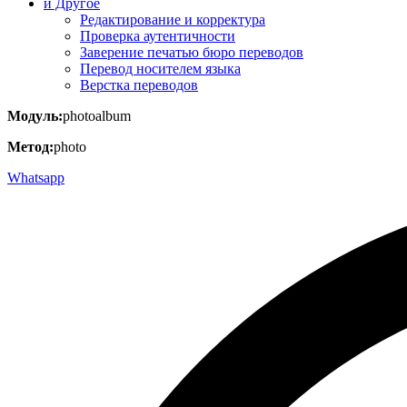
и Другое
Редактирование и корректура
Проверка аутентичности
Заверение печатью бюро переводов
Перевод носителем языка
Верстка переводов
Модуль:
photoalbum
Метод:
photo
Whatsapp