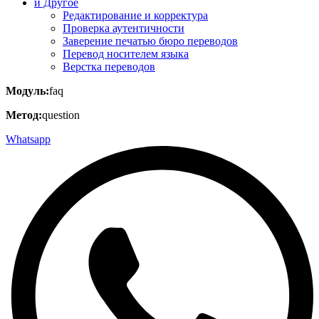
и Другое
Редактирование и корректура
Проверка аутентичности
Заверение печатью бюро переводов
Перевод носителем языка
Верстка переводов
Модуль:
faq
Метод:
question
Whatsapp