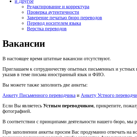
и Другое
Редактирование и корректура
Проверка аутентичности
Заверение печатью бюро переводов
Перевод носителем языка
Верстка переводов
Вакансии
В настоящее время штатные вакансии отсутствуют.
Приглашаем к сотрудничеству опытных письменных и устных пе
указав в теме письма иностранный язык и ФИО.
Вы можете также заполнить две анкеты:
Анкету Письменного переводчика
и
Анкету Устного переводч
Если Вы являетесь
Устным переводчиком
, прикрепите, пожал
фотографией.
В соответствии с принципами деятельности нашего бюро, мы 
При заполнении анкеты просим Вас продуманно отвечать на во