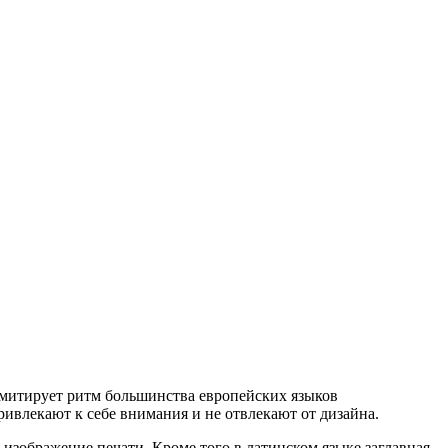
 имитирует ритм большинства европейских языков
ивлекают к себе внимания и не отвлекают от дизайна.
е изображение печати. Кроме того в латинском языке заглавная