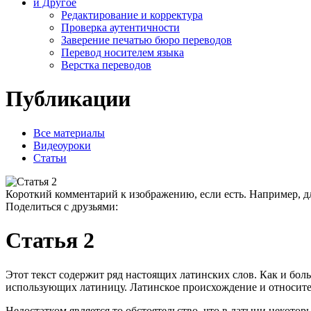
и Другое
Редактирование и корректура
Проверка аутентичности
Заверение печатью бюро переводов
Перевод носителем языка
Верстка переводов
Публикации
Все материалы
Видеоуроки
Статьи
Короткий комментарий к изображению, если есть. Например, д
Поделиться с друзьями:
Статья 2
Этот текст содержит ряд настоящих латинских слов. Как и бол
использующих латиницу. Латинское происхождение и относитель
Недостатком является то обстоятельство, что в латыни некотор