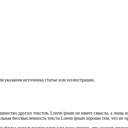
ля указания источника статьи или иллюстрации.
ьшинство других текстов, Lorem ipsum не имеет смысла, а лишь
ная бессмысленность текста Lorem ipsum хороши тем, что не пр
ые буквы используются чаще или реже других, что создает друго